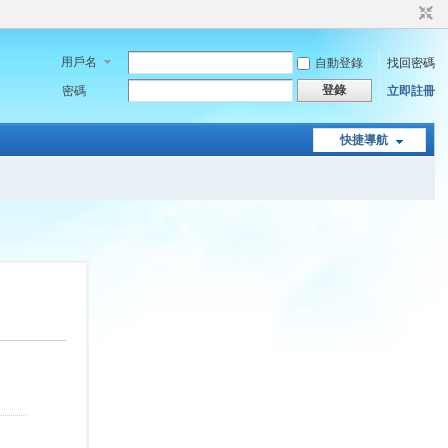
用戶名
自動登錄
找回密碼
登錄
密碼
立即註冊
快捷導航