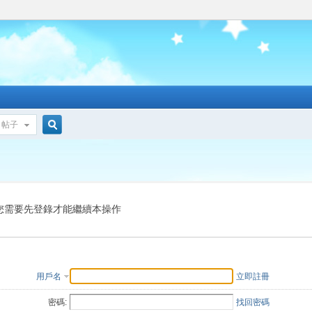
帖子
搜
索
您需要先登錄才能繼續本操作
用戶名
立即註冊
密碼:
找回密碼