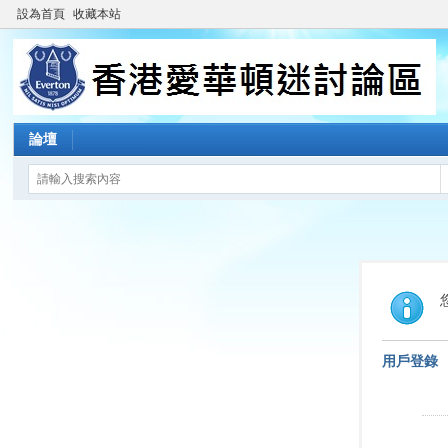
設為首頁
收藏本站
論壇
用戶登錄