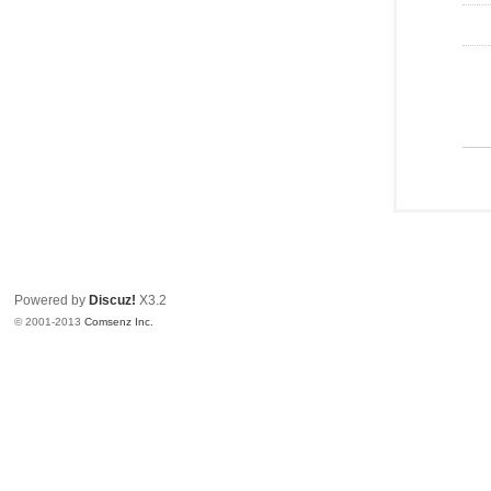
Powered by
Discuz!
X3.2
© 2001-2013
Comsenz Inc.