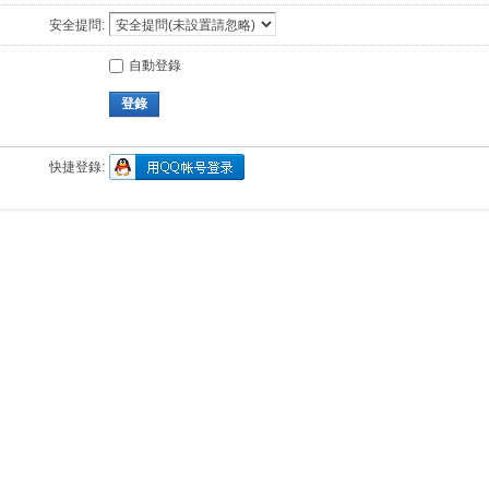
安全提問:
自動登錄
登錄
快捷登錄: