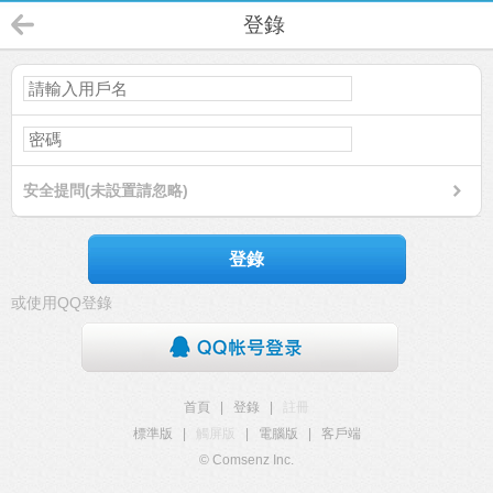
登錄
安全提問(未設置請忽略)
登錄
或使用QQ登錄
首頁
|
登錄
|
註冊
標準版
|
觸屏版
|
電腦版
|
客戶端
© Comsenz Inc.