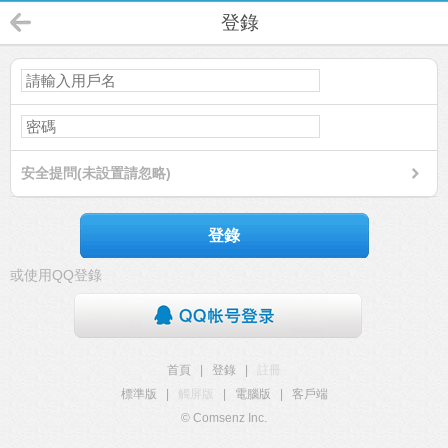
登錄
安全提問(未設置請忽略)
登錄
或使用QQ登錄
首頁
|
登錄
|
註冊
標準版
|
觸屏版
|
電腦版
|
客戶端
© Comsenz Inc.