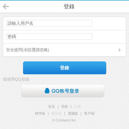
登錄
安全提問(未設置請忽略)
登錄
或使用QQ登錄
首頁
|
登錄
|
註冊
標準版
|
觸屏版
|
電腦版
|
客戶端
© Comsenz Inc.