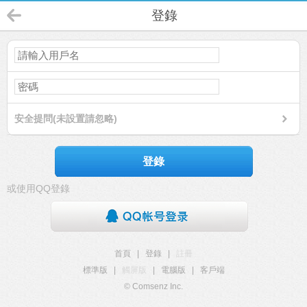
登錄
安全提問(未設置請忽略)
登錄
或使用QQ登錄
首頁
|
登錄
|
註冊
標準版
|
觸屏版
|
電腦版
|
客戶端
© Comsenz Inc.