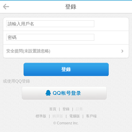
登錄
安全提問(未設置請忽略)
登錄
或使用QQ登錄
首頁
|
登錄
|
註冊
標準版
|
觸屏版
|
電腦版
|
客戶端
© Comsenz Inc.