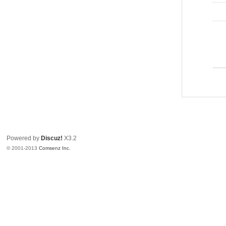
Powered by
Discuz!
X3.2
© 2001-2013
Comsenz Inc.