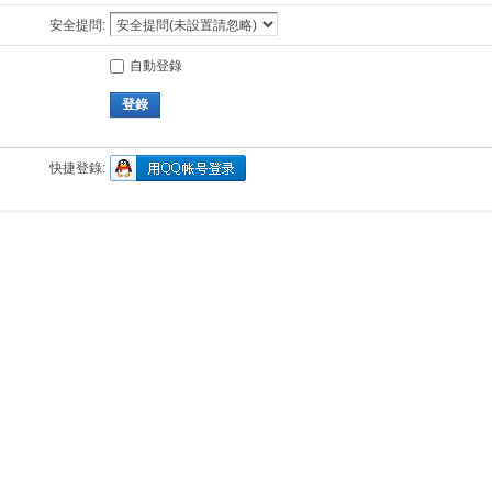
安全提問:
自動登錄
登錄
快捷登錄: