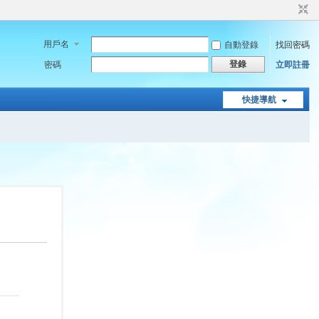
用戶名
自動登錄
找回密碼
登錄
密碼
立即註冊
快捷導航