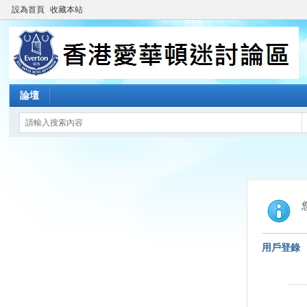
設為首頁
收藏本站
論壇
用戶登錄