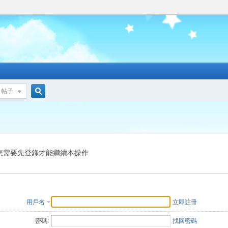
帖子
搜
索
您需要先登錄才能繼續本操作
用戶名
立即註冊
密碼:
找回密碼