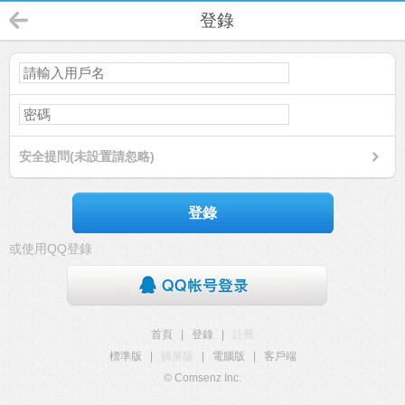
登錄
安全提問(未設置請忽略)
登錄
或使用QQ登錄
首頁
|
登錄
|
註冊
標準版
|
觸屏版
|
電腦版
|
客戶端
© Comsenz Inc.