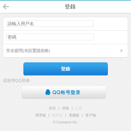
登錄
安全提問(未設置請忽略)
登錄
或使用QQ登錄
首頁
|
登錄
|
註冊
標準版
|
觸屏版
|
電腦版
|
客戶端
© Comsenz Inc.