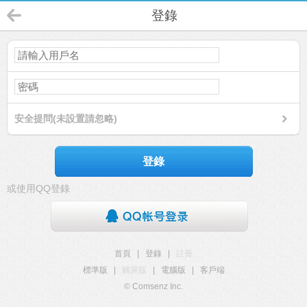
登錄
安全提問(未設置請忽略)
登錄
或使用QQ登錄
首頁
|
登錄
|
註冊
標準版
|
觸屏版
|
電腦版
|
客戶端
© Comsenz Inc.