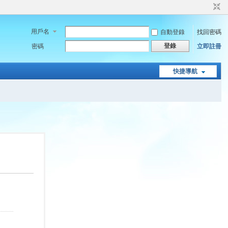
用戶名
自動登錄
找回密碼
登錄
密碼
立即註冊
快捷導航