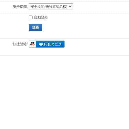
安全提問:
自動登錄
登錄
快捷登錄: