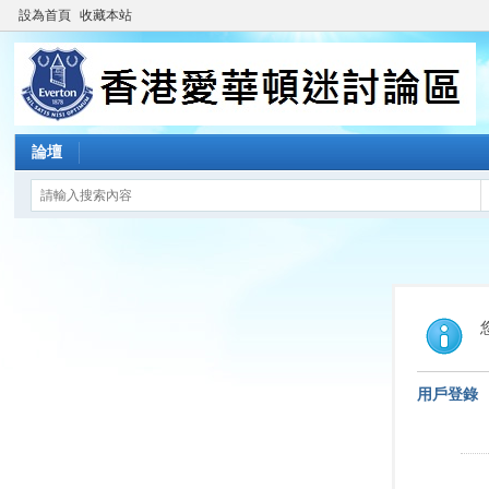
設為首頁
收藏本站
論壇
用戶登錄