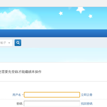
帖子
搜
索
您需要先登錄才能繼續本操作
用戶名
立即註冊
密碼:
找回密碼