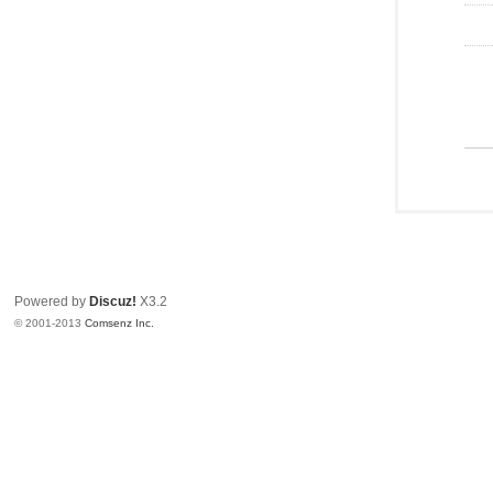
Powered by
Discuz!
X3.2
© 2001-2013
Comsenz Inc.