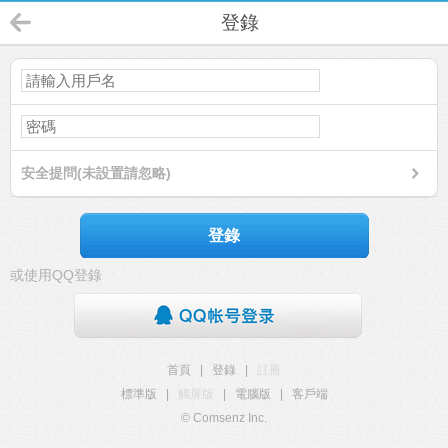
登錄
安全提問(未設置請忽略)
登錄
或使用QQ登錄
首頁
|
登錄
|
註冊
標準版
|
觸屏版
|
電腦版
|
客戶端
© Comsenz Inc.