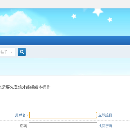
帖子
搜
索
您需要先登錄才能繼續本操作
用戶名
立即註冊
密碼:
找回密碼