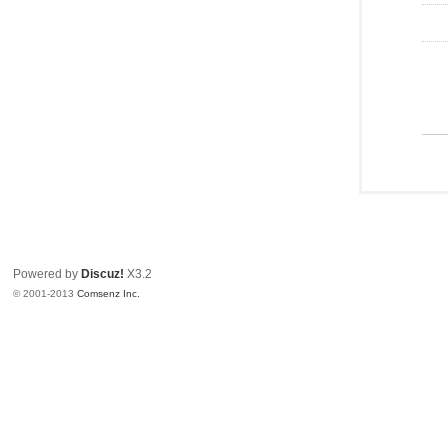
Powered by
Discuz!
X3.2
© 2001-2013
Comsenz Inc.