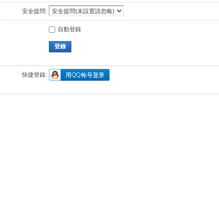
安全提問:
自動登錄
登錄
快捷登錄: