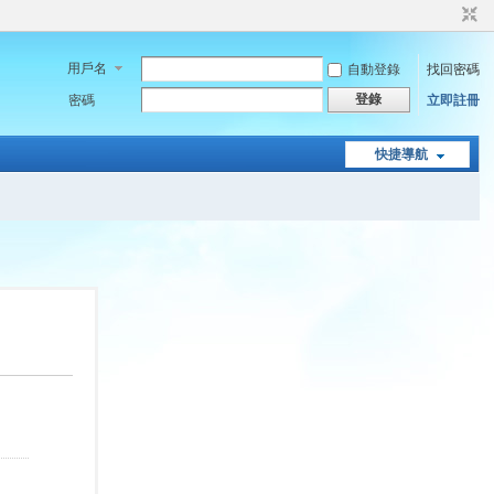
用戶名
自動登錄
找回密碼
登錄
密碼
立即註冊
快捷導航