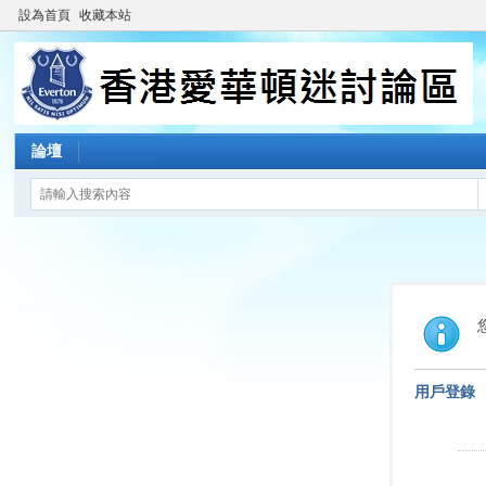
設為首頁
收藏本站
論壇
用戶登錄