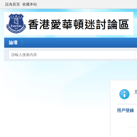
設為首頁
收藏本站
論壇
用戶登錄