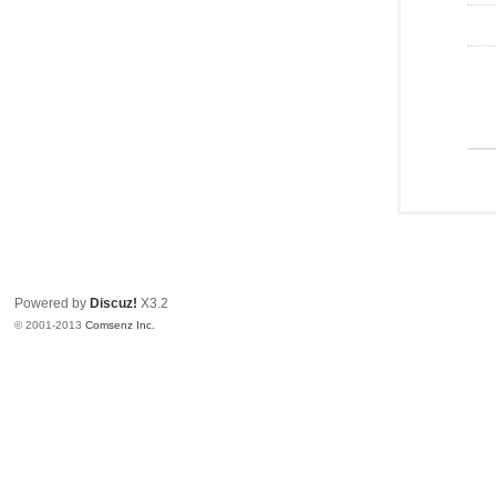
Powered by
Discuz!
X3.2
© 2001-2013
Comsenz Inc.