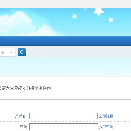
帖子
搜
索
您需要先登錄才能繼續本操作
用戶名
立即註冊
密碼:
找回密碼