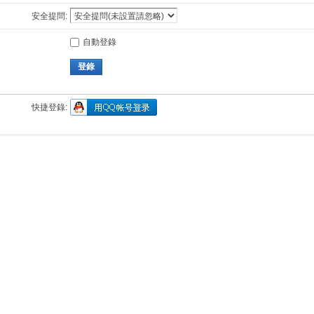
安全提問:
自動登錄
登錄
快捷登錄: