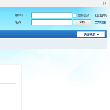
用戶名
自動登錄
找回密碼
登錄
密碼
立即註冊
快捷導航