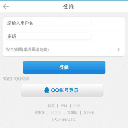
登錄
安全提問(未設置請忽略)
登錄
或使用QQ登錄
首頁
|
登錄
|
註冊
標準版
|
觸屏版
|
電腦版
|
客戶端
© Comsenz Inc.