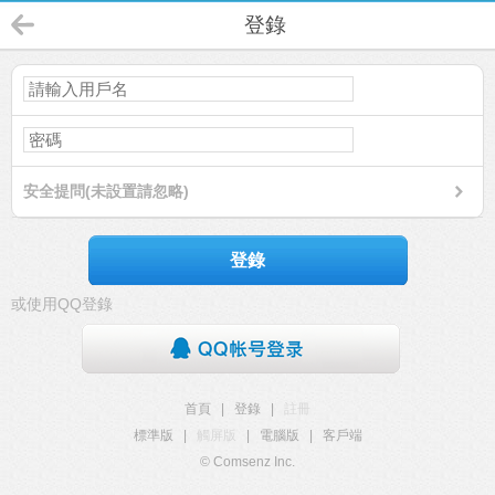
登錄
安全提問(未設置請忽略)
登錄
或使用QQ登錄
首頁
|
登錄
|
註冊
標準版
|
觸屏版
|
電腦版
|
客戶端
© Comsenz Inc.