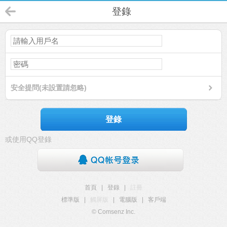
登錄
安全提問(未設置請忽略)
登錄
或使用QQ登錄
首頁
|
登錄
|
註冊
標準版
|
觸屏版
|
電腦版
|
客戶端
© Comsenz Inc.