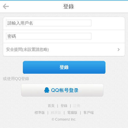
登錄
安全提問(未設置請忽略)
登錄
或使用QQ登錄
首頁
|
登錄
|
註冊
標準版
|
觸屏版
|
電腦版
|
客戶端
© Comsenz Inc.