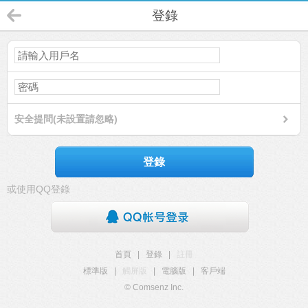
登錄
安全提問(未設置請忽略)
登錄
或使用QQ登錄
首頁
|
登錄
|
註冊
標準版
|
觸屏版
|
電腦版
|
客戶端
© Comsenz Inc.