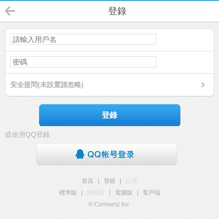
登錄
安全提問(未設置請忽略)
登錄
或使用QQ登錄
首頁
|
登錄
|
註冊
標準版
|
觸屏版
|
電腦版
|
客戶端
© Comsenz Inc.