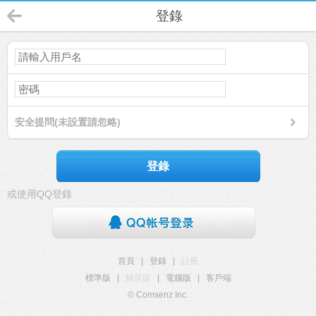
登錄
安全提問(未設置請忽略)
登錄
或使用QQ登錄
首頁
|
登錄
|
註冊
標準版
|
觸屏版
|
電腦版
|
客戶端
© Comsenz Inc.