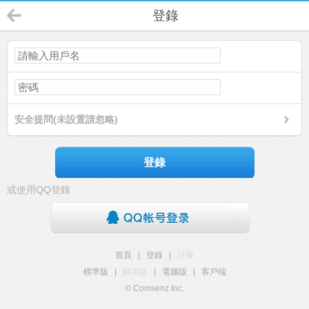
登錄
安全提問(未設置請忽略)
登錄
或使用QQ登錄
首頁
|
登錄
|
註冊
標準版
|
觸屏版
|
電腦版
|
客戶端
© Comsenz Inc.