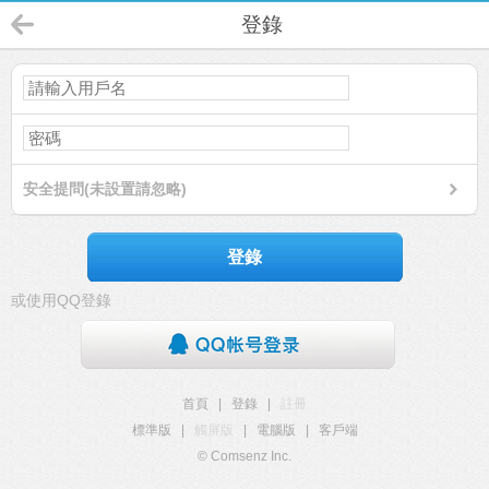
登錄
安全提問(未設置請忽略)
登錄
或使用QQ登錄
首頁
|
登錄
|
註冊
標準版
|
觸屏版
|
電腦版
|
客戶端
© Comsenz Inc.