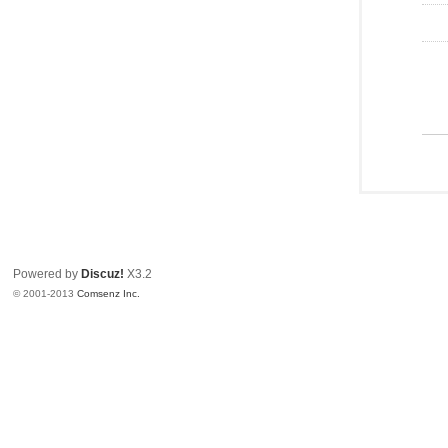
Powered by
Discuz!
X3.2
© 2001-2013
Comsenz Inc.