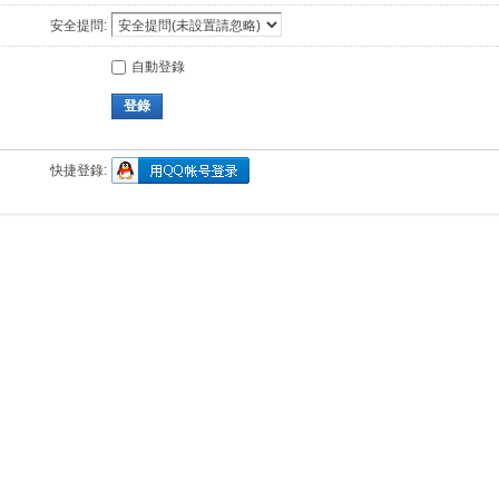
安全提問:
自動登錄
登錄
快捷登錄: