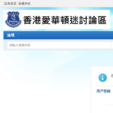
設為首頁
收藏本站
論壇
用戶登錄