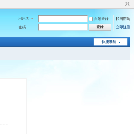
用戶名
自動登錄
找回密碼
登錄
密碼
立即註冊
快捷導航