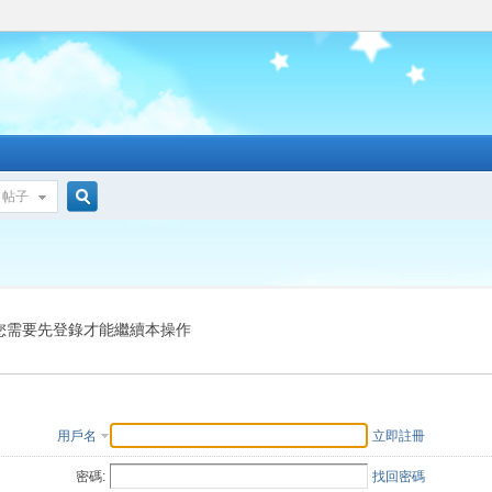
帖子
搜
索
您需要先登錄才能繼續本操作
用戶名
立即註冊
密碼:
找回密碼