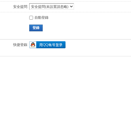
安全提問:
自動登錄
登錄
快捷登錄: