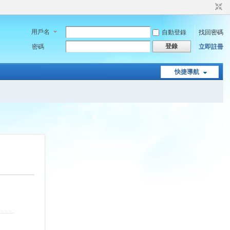
用戶名
自動登錄
找回密碼
登錄
密碼
立即註冊
快捷導航