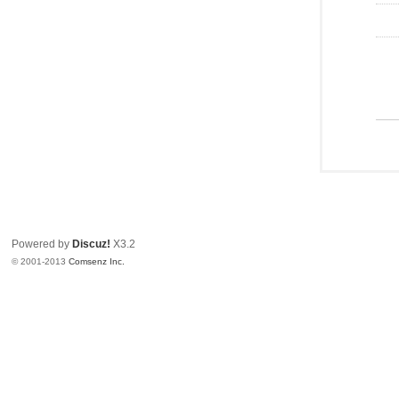
Powered by
Discuz!
X3.2
© 2001-2013
Comsenz Inc.