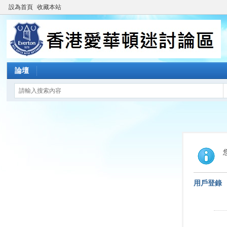
設為首頁
收藏本站
論壇
用戶登錄