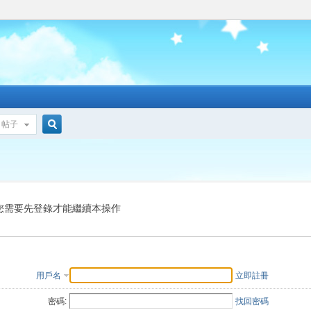
帖子
搜
索
您需要先登錄才能繼續本操作
用戶名
立即註冊
密碼:
找回密碼