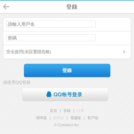
登錄
安全提問(未設置請忽略)
登錄
或使用QQ登錄
首頁
|
登錄
|
註冊
標準版
|
觸屏版
|
電腦版
|
客戶端
© Comsenz Inc.