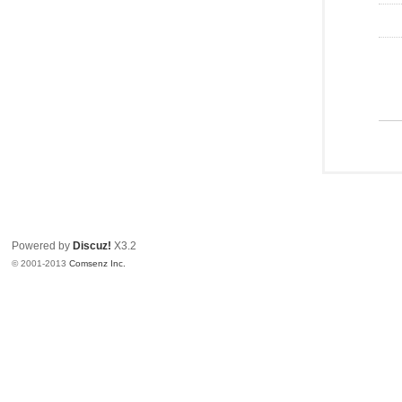
Powered by
Discuz!
X3.2
© 2001-2013
Comsenz Inc.