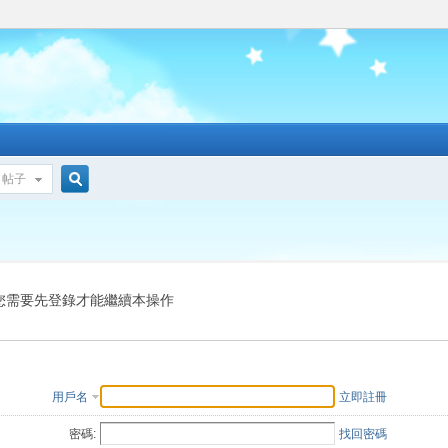
帖子
搜
索
您需要先登錄才能繼續本操作
用戶名
立即註冊
密碼:
找回密碼