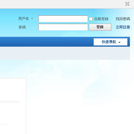
用戶名
自動登錄
找回密碼
登錄
密碼
立即註冊
快捷導航