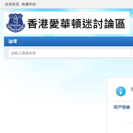
設為首頁
收藏本站
論壇
用戶登錄