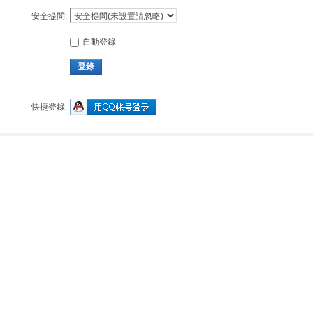
安全提問:
自動登錄
登錄
快捷登錄: