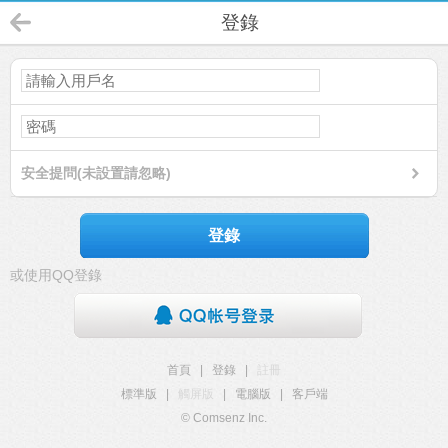
登錄
安全提問(未設置請忽略)
登錄
或使用QQ登錄
首頁
|
登錄
|
註冊
標準版
|
觸屏版
|
電腦版
|
客戶端
© Comsenz Inc.