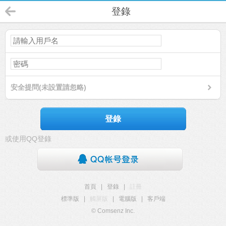
登錄
安全提問(未設置請忽略)
登錄
或使用QQ登錄
首頁
|
登錄
|
註冊
標準版
|
觸屏版
|
電腦版
|
客戶端
© Comsenz Inc.