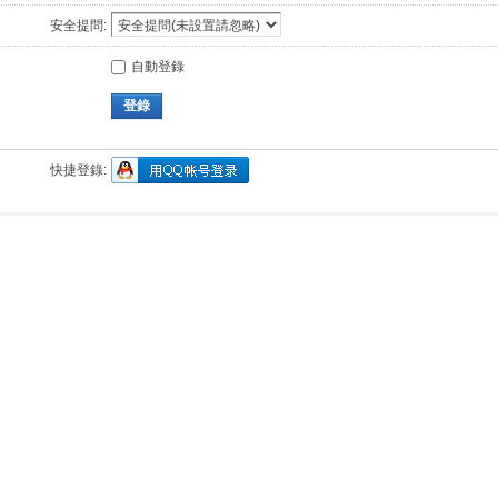
安全提問:
自動登錄
登錄
快捷登錄: