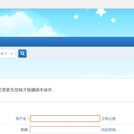
帖子
搜
索
您需要先登錄才能繼續本操作
用戶名
立即註冊
密碼:
找回密碼