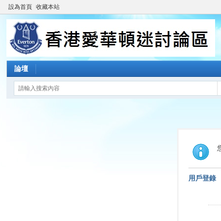
設為首頁
收藏本站
論壇
用戶登錄