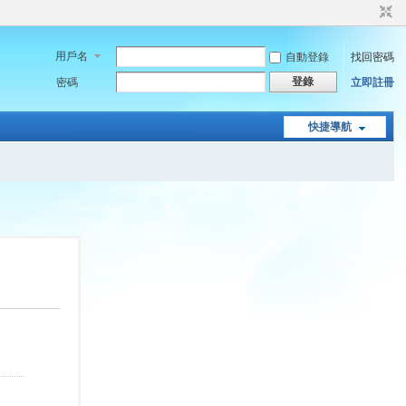
用戶名
自動登錄
找回密碼
登錄
密碼
立即註冊
快捷導航