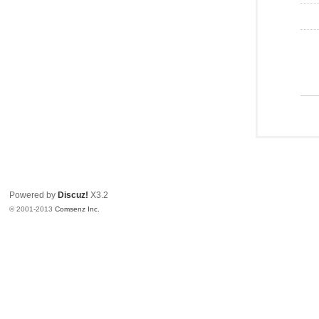
Powered by
Discuz!
X3.2
© 2001-2013
Comsenz Inc.