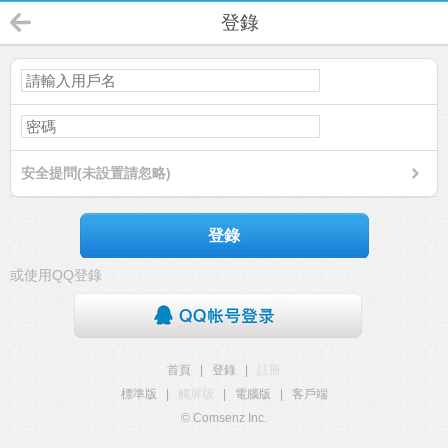
登錄
安全提問(未設置請忽略)
登錄
或使用QQ登錄
首頁
|
登錄
|
註冊
標準版
|
觸屏版
|
電腦版
|
客戶端
© Comsenz Inc.