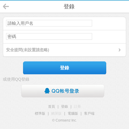
登錄
安全提問(未設置請忽略)
登錄
或使用QQ登錄
首頁
|
登錄
|
註冊
標準版
|
觸屏版
|
電腦版
|
客戶端
© Comsenz Inc.