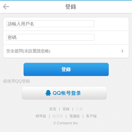
登錄
安全提問(未設置請忽略)
登錄
或使用QQ登錄
首頁
|
登錄
|
註冊
標準版
|
觸屏版
|
電腦版
|
客戶端
© Comsenz Inc.