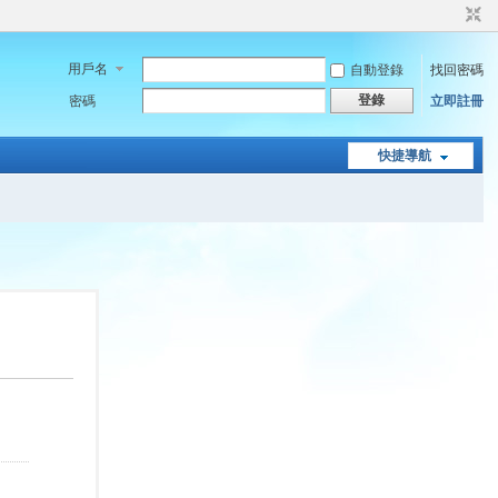
用戶名
自動登錄
找回密碼
登錄
密碼
立即註冊
快捷導航