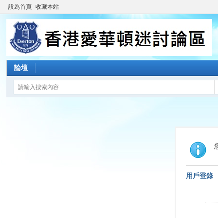
設為首頁
收藏本站
論壇
用戶登錄