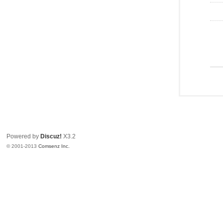
Powered by
Discuz!
X3.2
© 2001-2013
Comsenz Inc.