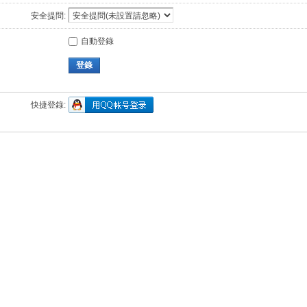
安全提問:
自動登錄
登錄
快捷登錄: