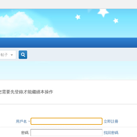
帖子
搜
索
您需要先登錄才能繼續本操作
用戶名
立即註冊
密碼:
找回密碼