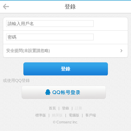
登錄
安全提問(未設置請忽略)
登錄
或使用QQ登錄
首頁
|
登錄
|
註冊
標準版
|
觸屏版
|
電腦版
|
客戶端
© Comsenz Inc.