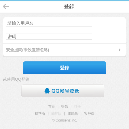
登錄
安全提問(未設置請忽略)
登錄
或使用QQ登錄
首頁
|
登錄
|
註冊
標準版
|
觸屏版
|
電腦版
|
客戶端
© Comsenz Inc.