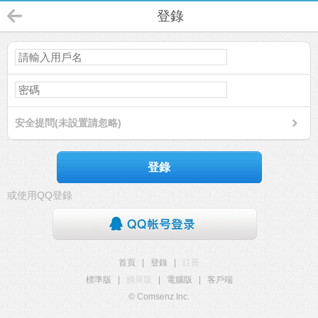
登錄
安全提問(未設置請忽略)
登錄
或使用QQ登錄
首頁
|
登錄
|
註冊
標準版
|
觸屏版
|
電腦版
|
客戶端
© Comsenz Inc.