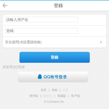
登錄
安全提問(未設置請忽略)
登錄
或使用QQ登錄
首頁
|
登錄
|
註冊
標準版
|
觸屏版
|
電腦版
|
客戶端
© Comsenz Inc.