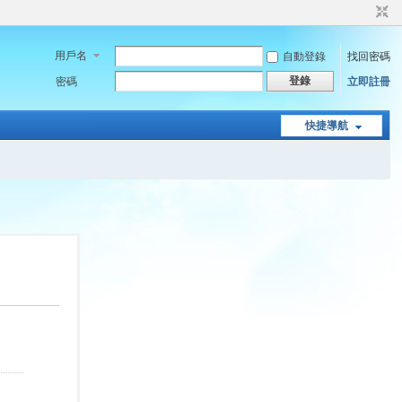
用戶名
自動登錄
找回密碼
登錄
密碼
立即註冊
快捷導航