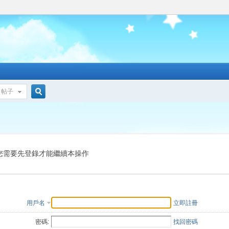
帖子
搜
索
您需要先登錄才能繼續本操作
用戶名
立即註冊
密碼:
找回密碼