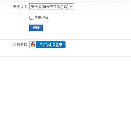
安全提問:
自動登錄
登錄
快捷登錄: