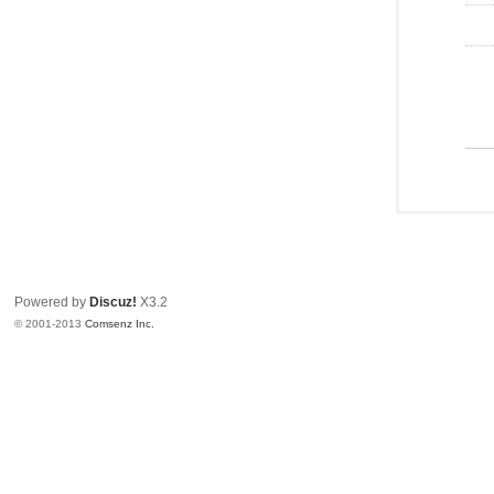
Powered by
Discuz!
X3.2
© 2001-2013
Comsenz Inc.