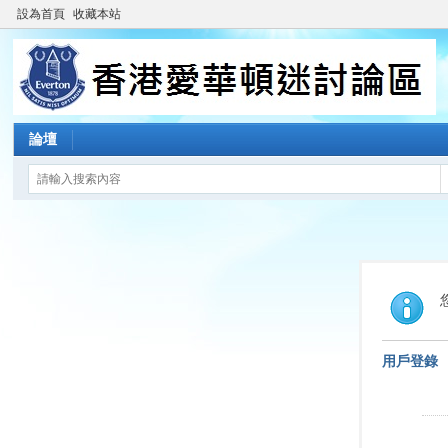
設為首頁
收藏本站
論壇
用戶登錄