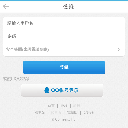
登錄
安全提問(未設置請忽略)
登錄
或使用QQ登錄
首頁
|
登錄
|
註冊
標準版
|
觸屏版
|
電腦版
|
客戶端
© Comsenz Inc.