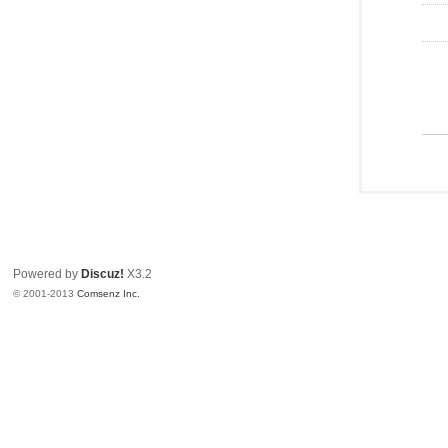
Powered by
Discuz!
X3.2
© 2001-2013
Comsenz Inc.