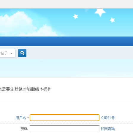
帖子
搜
索
您需要先登錄才能繼續本操作
用戶名
立即註冊
密碼:
找回密碼