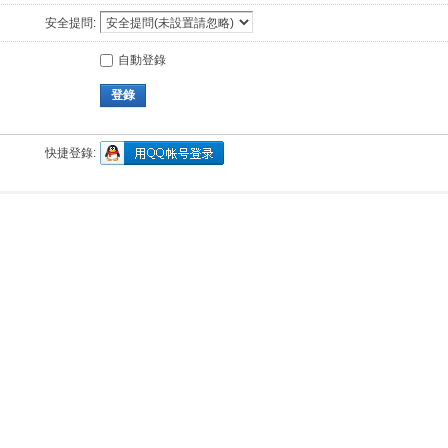
安全提問:
自動登錄
登錄
快捷登錄: