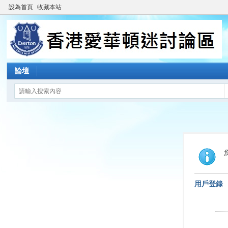
設為首頁
收藏本站
論壇
用戶登錄