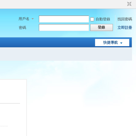
用戶名
自動登錄
找回密碼
登錄
密碼
立即註冊
快捷導航