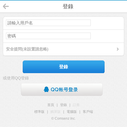
登錄
安全提問(未設置請忽略)
登錄
或使用QQ登錄
首頁
|
登錄
|
註冊
標準版
|
觸屏版
|
電腦版
|
客戶端
© Comsenz Inc.