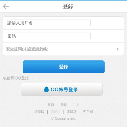
登錄
安全提問(未設置請忽略)
登錄
或使用QQ登錄
首頁
|
登錄
|
註冊
標準版
|
觸屏版
|
電腦版
|
客戶端
© Comsenz Inc.