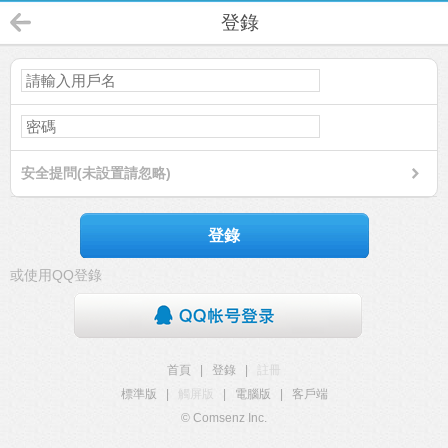
登錄
安全提問(未設置請忽略)
登錄
或使用QQ登錄
首頁
|
登錄
|
註冊
標準版
|
觸屏版
|
電腦版
|
客戶端
© Comsenz Inc.