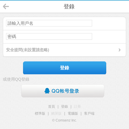
登錄
安全提問(未設置請忽略)
登錄
或使用QQ登錄
首頁
|
登錄
|
註冊
標準版
|
觸屏版
|
電腦版
|
客戶端
© Comsenz Inc.