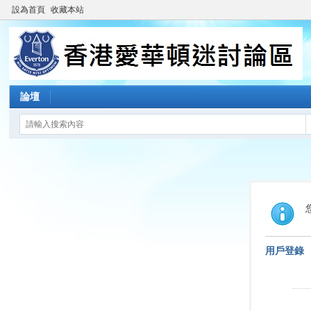
設為首頁
收藏本站
論壇
用戶登錄