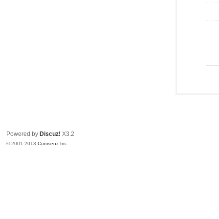
Powered by
Discuz!
X3.2
© 2001-2013
Comsenz Inc.