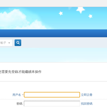
帖子
搜
索
您需要先登錄才能繼續本操作
用戶名
立即註冊
密碼:
找回密碼