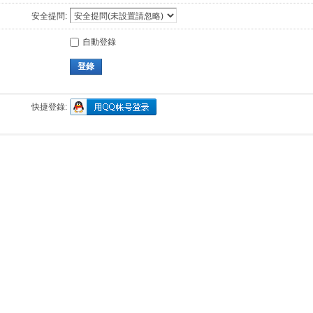
安全提問:
自動登錄
登錄
快捷登錄: