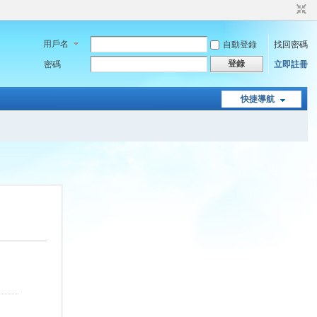
用戶名
自動登錄
找回密碼
登錄
密碼
立即註冊
快捷導航