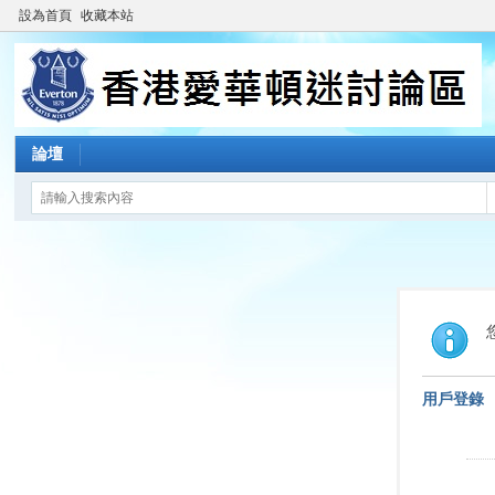
設為首頁
收藏本站
論壇
用戶登錄