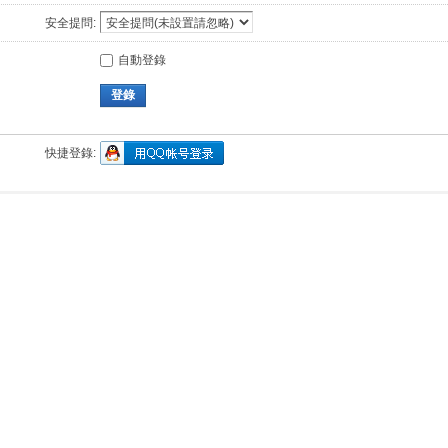
安全提問:
自動登錄
登錄
快捷登錄: