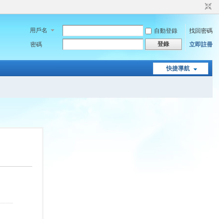
用戶名
自動登錄
找回密碼
登錄
密碼
立即註冊
快捷導航