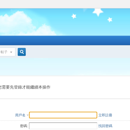
帖子
搜
索
您需要先登錄才能繼續本操作
用戶名
立即註冊
密碼:
找回密碼