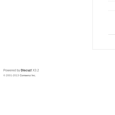
Powered by
Discuz!
X3.2
© 2001-2013
Comsenz Inc.