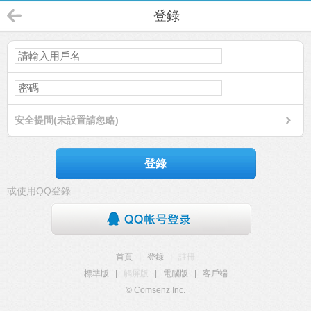
登錄
安全提問(未設置請忽略)
登錄
或使用QQ登錄
首頁
|
登錄
|
註冊
標準版
|
觸屏版
|
電腦版
|
客戶端
© Comsenz Inc.