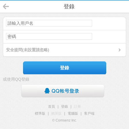
登錄
安全提問(未設置請忽略)
登錄
或使用QQ登錄
首頁
|
登錄
|
註冊
標準版
|
觸屏版
|
電腦版
|
客戶端
© Comsenz Inc.