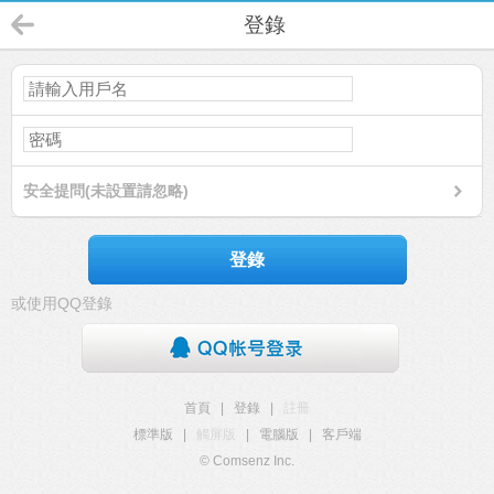
登錄
安全提問(未設置請忽略)
登錄
或使用QQ登錄
首頁
|
登錄
|
註冊
標準版
|
觸屏版
|
電腦版
|
客戶端
© Comsenz Inc.